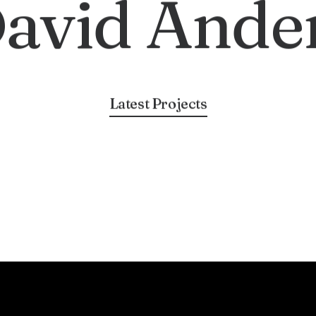
David Ande
Latest Projects