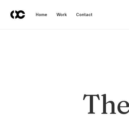
Home
Work
Contact
The